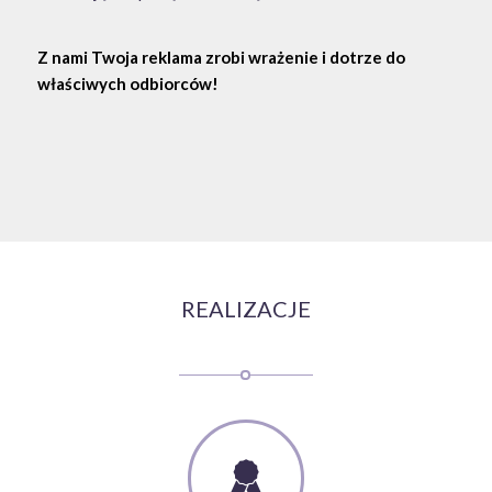
Roll-upy
– mobilne systemy prezentacyjne, idealne na
targi i eventy,
Naklejki, ulotki i wizytówki
– materiały wspierające
Twoją kampanię reklamową.
Z nami Twoja reklama zrobi wrażenie i dotrze do
właściwych odbiorców!
REALIZACJE