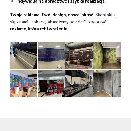
Bezpieczne i ekologiczne atramenty lateksowe
,
Materiały z atestami
, idealne do wnętrz, sklepów,
biur, hoteli i obiektów publicznych,
Wysoka odporność
na promienie UV, ścieranie i
wilgoć,
Indywidualne doradztwo i szybka realizacja
.
Twoja reklama, Twój design, nasza jakość!
Skontaktuj
się z nami i zobacz, jak możemy pomóc Ci stworzyć
reklamę, która robi wrażenie
!