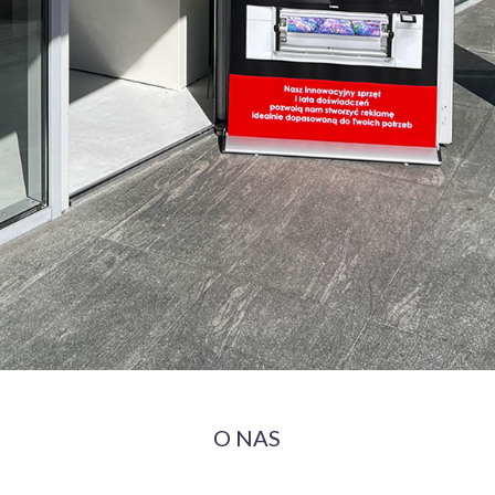
⚬ Wydruki wielkoformatowe
⚬ Reklama zewnętrzna
⚬ Fototapety
O NAS