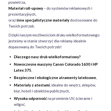
Folia One Way Vision
– perforowana folia na szyby,
przepuszcza światło, zachowując widoczność od środka,
Folia wylewana
– elastyczna folia na zakrzywione
powierzchnie, np. do oklejania pojazdów,
Folia polimerowa
– trwałe rozwiązanie na powierzchnie
narażone na warunki atmosferyczne,
Folia Easydot (połysk / mat)
– łatwa w aplikacji, bez bąbli
powietrza,
Materiał roll-upowy
– do systemów reklamowych i
prezentacyjnych,
oraz
inne specjalistyczne materiały
dostosowane do
Twoich potrzeb.
Dzięki naszym możliwościom druku wielkoformatowego
jesteśmy w stanie stworzyć dla reklamę idealnie
dopasowaną do Twoich potrzeb!
Dlaczego nasz druk wielkoformatowy?
Nowoczesne maszyny Canon Colorado 1630 i HP
Latex 375
,