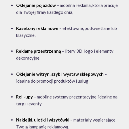
Tablice reklamowe
– trwałe i widoczne w każdych
warunkach,
Banery reklamowe
– wyraziste i atrakcyjne wizualnie,
Oklejanie pojazdów
– mobilna reklama, która pracuje
dla Twojej firmy każdego dnia,
Kasetony reklamowe
– efektowne, podświetlane lub
klasyczne,
Reklamę przestrzenną
– litery 3D, logo i elementy
dekoracyjne,
Oklejanie witryn, szyb i wystaw sklepowych
–
idealne do promocji produktów i usług,