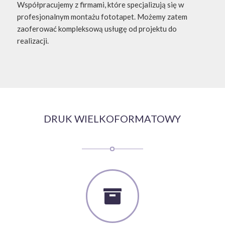
tusze wykorzystywane przy produkcji posiadają
certyfikat Amerykańskiego Instytutu Higieny. Wszystko
to sprawia, że nasze produkty są bezpieczne w
użytkowaniu- również w pomieszczeniach gdzie
przebywają dzieci, w biurach, restauracjach czy obiektach
użyteczności publicznej.
Współpracujemy z firmami, które specjalizują się w
profesjonalnym montażu fototapet. Możemy zatem
zaoferować kompleksową usługę od projektu do
realizacji.
DRUK WIELKOFORMATOWY